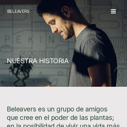
Ir
al
BELEAVERS
contenido
NUESTRA HISTORIA
Beleavers es un grupo de amigos
que cree en el poder de las plantas;
en la posibilidad de vivir una vida más